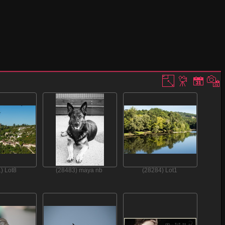
) Lot8
(28483) maya nb
(28284) Lot1