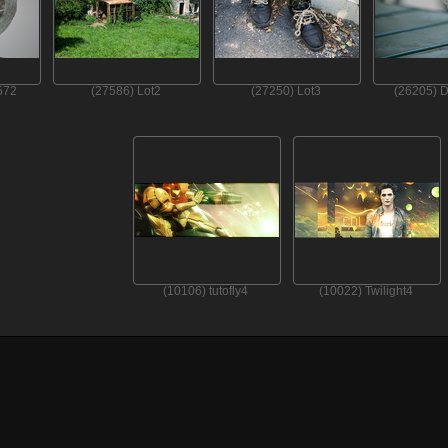
572
(27586) Lot2
(27250) Lot3
(26205) 
(10106) tutofly4
(10022) Twilight4