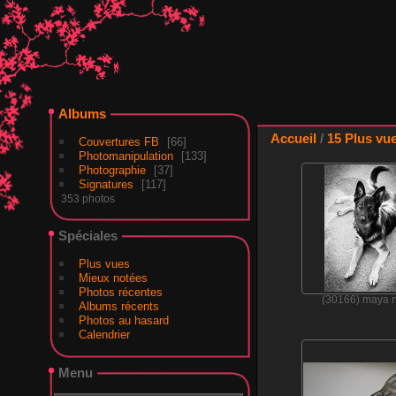
Albums
Accueil
/
15 Plus vu
Couvertures FB
66
Photomanipulation
133
Photographie
37
Signatures
117
353 photos
Spéciales
Plus vues
Mieux notées
Photos récentes
(30166) maya 
Albums récents
Photos au hasard
Calendrier
Menu