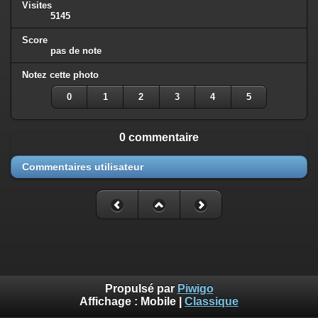
Visites
5145
Score
pas de note
Notez cette photo
0
1
2
3
4
5
0 commentaire
Commentaires utilisateur
Propulsé par
Piwigo
Affichage :
Mobile
|
Classique