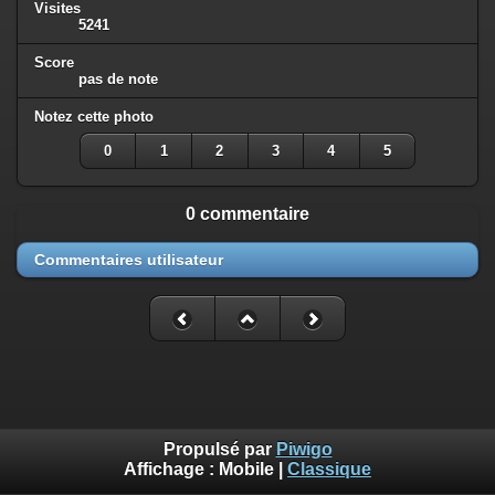
Visites
5241
Score
pas de note
Notez cette photo
0
1
2
3
4
5
0 commentaire
Commentaires utilisateur
Propulsé par
Piwigo
Affichage :
Mobile
|
Classique