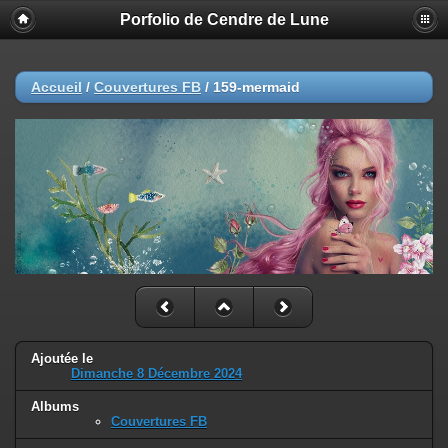
Porfolio de Cendre de Lune
Accueil
/
Couvertures FB
/
159-mermaid
Ajoutée le
Dimanche 8 Décembre 2024
Albums
Couvertures FB