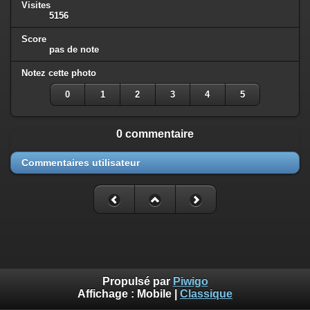
Visites
5156
Score
pas de note
Notez cette photo
0
1
2
3
4
5
0 commentaire
Commentaires utilisateur
Propulsé par
Piwigo
Affichage :
Mobile
|
Classique