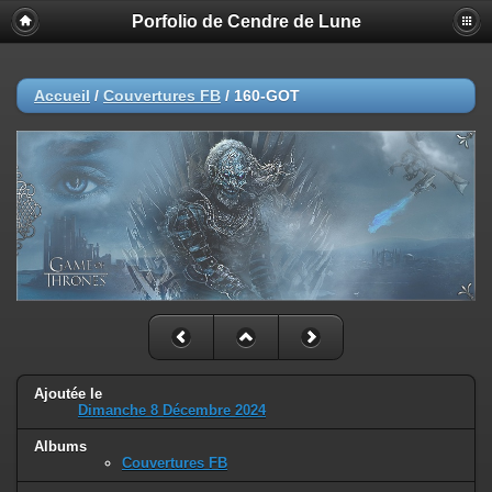
Porfolio de Cendre de Lune
Accueil
/
Couvertures FB
/
160-GOT
Ajoutée le
Dimanche 8 Décembre 2024
Albums
Couvertures FB