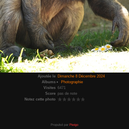
Ajoutée le
Dimanche 8 Décembre 2024
Albums
Photographie
Visites
6471
Score
pas de note
Notez cette photo
Propulsé par
Piwigo