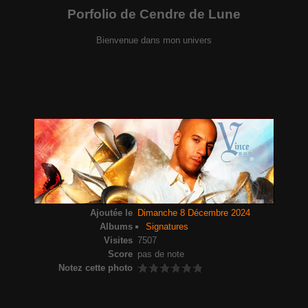
Porfolio de Cendre de Lune
Bienvenue dans mon univers
Ajoutée le
Dimanche 8 Décembre 2024
Albums
Signatures
Visites
7507
Score
pas de note
Notez cette photo