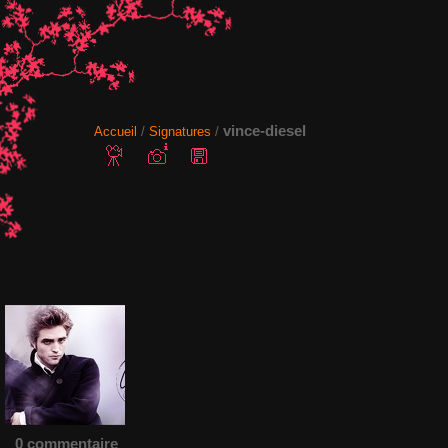
vince-diesel
Accueil
/
Signatures
/
0 commentaire